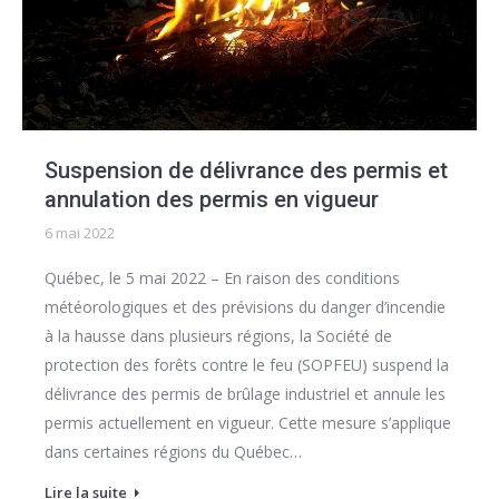
Suspension de délivrance des permis et
annulation des permis en vigueur
6 mai 2022
Québec, le 5 mai 2022 – En raison des conditions
météorologiques et des prévisions du danger d’incendie
à la hausse dans plusieurs régions, la Société de
protection des forêts contre le feu (SOPFEU) suspend la
délivrance des permis de brûlage industriel et annule les
permis actuellement en vigueur. Cette mesure s’applique
dans certaines régions du Québec…
Lire la suite