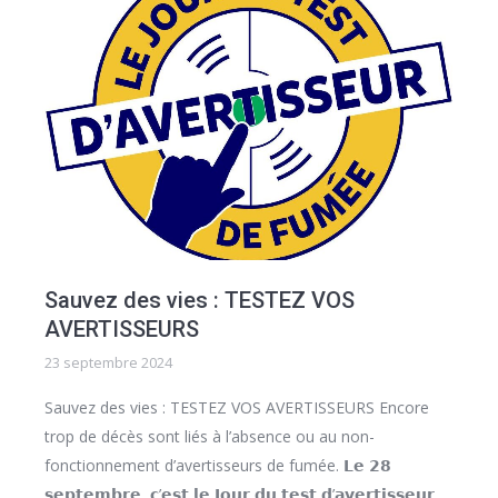
Sauvez des vies : TESTEZ VOS
AVERTISSEURS
23 septembre 2024
Sauvez des vies : TESTEZ VOS AVERTISSEURS Encore
trop de décès sont liés à l’absence ou au non-
fonctionnement d’avertisseurs de fumée. 𝗟𝗲 𝟮𝟴
𝘀𝗲𝗽𝘁𝗲𝗺𝗯𝗿𝗲, 𝗰’𝗲𝘀𝘁 𝗹𝗲 𝗝𝗼𝘂𝗿 𝗱𝘂 𝘁𝗲𝘀𝘁 𝗱’𝗮𝘃𝗲𝗿𝘁𝗶𝘀𝘀𝗲𝘂𝗿