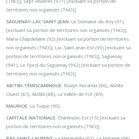
(TNO)], Sept-Rivières (971) [excluant sa portion de
territoires non organisés (TNO)].
SAGUENAY–LAC-SAINT-JEAN:
Le Domaine-du-Roy (91)
[excluant sa portion de territoires non organisés (TNO)],
Maria-Chapdelaine (92) [excluant sa portion de territoires
non organisés (TNO)], Lac-Saint-Jean-Est (93) [excluant sa
portion de territoires non organisés (TNO)], Saguenay
(941), Le Fjord-du-Saguenay (942) [excluant sa portion de
territoires non organisés (TNO)].
ABITIBI-TÉMISCAMINGUE:
Rouyn-Noranda (86), Abitibi-
Ouest (87), Abitibi (88), La Vallée-de-l’Or (89).
MAURICIE:
La Tuque (90).
CAPITALE-NATIONALE:
Charlevoix-Est (15) [excluant sa
portion de territoires non organisés (TNO)].
BAS-SAINT-LAURENT:
La Matapédia (07), La Matanie (08),