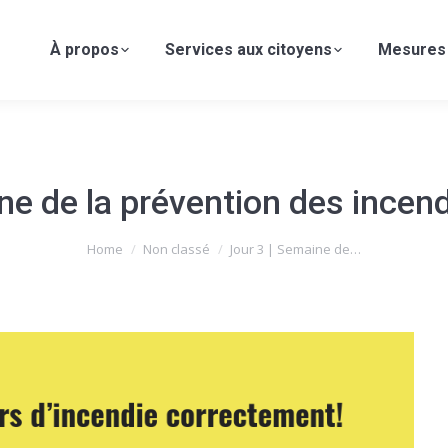
À propos
Services aux citoyens
Mesures
ne de la prévention des ince
Home
Non classé
Jour 3 | Semaine de…