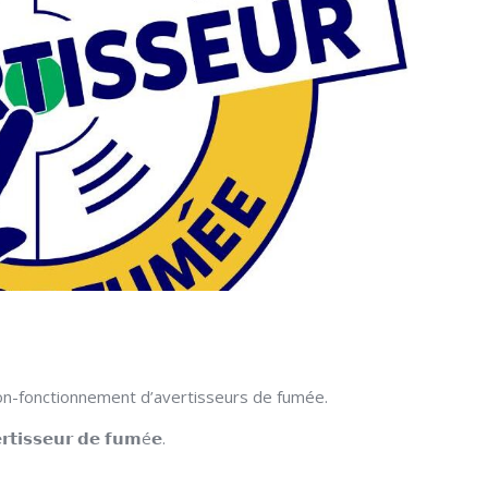
non-fonctionnement d’avertisseurs de fumée.
𝗿𝘁𝗶𝘀𝘀𝗲𝘂𝗿 𝗱𝗲 𝗳𝘂𝗺é𝗲.