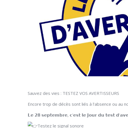
Sauvez des vies : TESTEZ VOS AVERTISSEURS
Encore trop de décès sont liés à l’absence ou au 
𝗟𝗲 𝟮𝟴 𝘀𝗲𝗽𝘁𝗲𝗺𝗯𝗿𝗲, 𝗰’𝗲𝘀𝘁 𝗹𝗲 𝗝𝗼𝘂𝗿 𝗱𝘂 𝘁𝗲𝘀𝘁 𝗱’𝗮𝘃
Testez le signal sonore