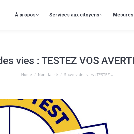
À propos
Services aux citoyens
Mesures
des vies : TESTEZ VOS AVER
Home
Non classé
Sauvez des vies : TESTEZ…