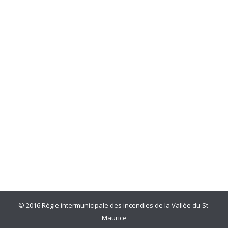
TEMPÊTE HIVERNALE
Non classé
By
Jolyane Tellier
22 Décembre 2022
Tempête à l’aube de Noël : préparez-vous! De la
pluie et de la neige, mêlés à des écarts de
température soudains, et des rafales de vent
pourraient causer des pannes de courant.
Préparez-vous à assurer votre autonomie pendant
au moins 72 h à votre domicile. Voici les éléments
que vous devez rassembler : • Réserve…
© 2016 Régie intermunicipale des incendies de la Vallée du St-
Maurice